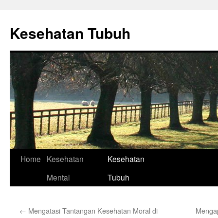
Skip
to
Kesehatan Tubuh
content
Home
Kesehatan
Kesehatan
Mental
Tubuh
←
Mengatasi Tantangan Kesehatan Moral di
Mengap