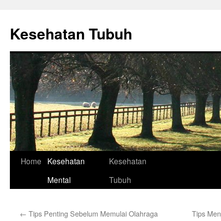
Skip
to
Kesehatan Tubuh
content
Home
Kesehatan
Kesehatan
Mental
Tubuh
←
Tips Penting Sebelum Memulai Olahraga
Tips Men