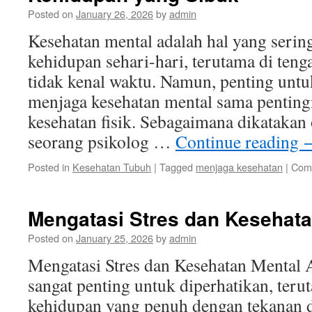
Posted on
January 26, 2026
by
admin
Kesehatan mental adalah hal yang serin
kehidupan sehari-hari, terutama di ten
tidak kenal waktu. Namun, penting unt
menjaga kesehatan mental sama pentin
kesehatan fisik. Sebagaimana dikatakan
seorang psikolog …
Continue reading
Posted in
Kesehatan Tubuh
|
Tagged
menjaga kesehatan
|
Com
Mengatasi Stres dan Kesehat
Posted on
January 25, 2026
by
admin
Mengatasi Stres dan Kesehatan Mental 
sangat penting untuk diperhatikan, teru
kehidupan yang penuh dengan tekanan da