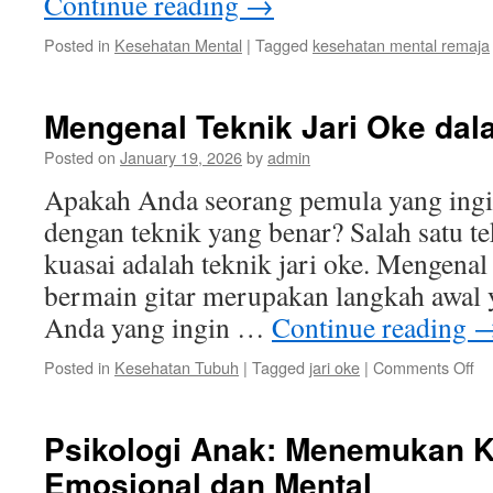
Continue reading
→
Posted in
Kesehatan Mental
|
Tagged
kesehatan mental remaja
Mengenal Teknik Jari Oke dal
Posted on
January 19, 2026
by
admin
Apakah Anda seorang pemula yang ingin
dengan teknik yang benar? Salah satu t
kuasai adalah teknik jari oke. Mengenal
bermain gitar merupakan langkah awal 
Anda yang ingin …
Continue reading
on
Posted in
Kesehatan Tubuh
|
Tagged
jari oke
|
Comments Off
Me
Te
Jar
Psikologi Anak: Menemukan 
Ok
Emosional dan Mental
da