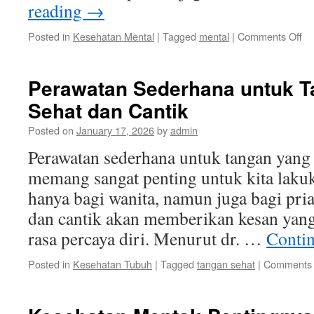
reading
→
on
Posted in
Kesehatan Mental
|
Tagged
mental
|
Comments Off
Ti
Me
Ke
Perawatan Sederhana untuk T
Me
Sehat dan Cantik
Se
Be
Posted on
January 17, 2026
by
admin
dar
R
Perawatan sederhana untuk tangan yang 
memang sangat penting untuk kita lakuk
hanya bagi wanita, namun juga bagi pri
dan cantik akan memberikan kesan yan
rasa percaya diri. Menurut dr. …
Conti
Posted in
Kesehatan Tubuh
|
Tagged
tangan sehat
|
Comments 