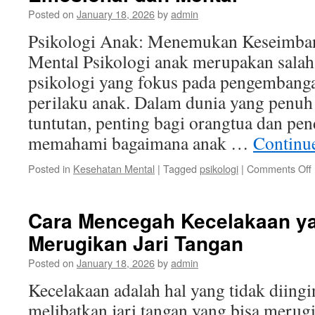
Be
Posted on
January 18, 2026
by
admin
Gi
Psikologi Anak: Menemukan Keseimba
Mental Psikologi anak merupakan salah
psikologi yang fokus pada pengemban
perilaku anak. Dalam dunia yang penuh
tuntutan, penting bagi orangtua dan pen
memahami bagaimana anak …
Continu
Posted in
Kesehatan Mental
|
Tagged
psikologi
|
Comments Off
Cara Mencegah Kecelakaan y
Merugikan Jari Tangan
Posted on
January 18, 2026
by
admin
Kecelakaan adalah hal yang tidak diingi
melibatkan jari tangan yang bisa merugi