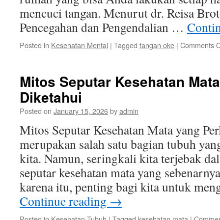
mencuci tangan. Menurut dr. Reisa Bro
Pencegahan dan Pengendalian …
Conti
Posted in
Kesehatan Mental
|
Tagged
tangan oke
|
Comments O
Mitos Seputar Kesehatan Mata
Diketahui
Posted on
January 15, 2026
by
admin
Mitos Seputar Kesehatan Mata yang Per
merupakan salah satu bagian tubuh yang
kita. Namun, seringkali kita terjebak d
seputar kesehatan mata yang sebenarnya
karena itu, penting bagi kita untuk me
Continue reading
→
Posted in
Kesehatan Tubuh
|
Tagged
kesehatan mata
|
Commen