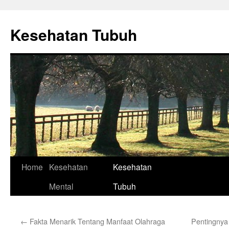
Skip
to
Kesehatan Tubuh
content
Home
Kesehatan
Kesehatan
Mental
Tubuh
←
Fakta Menarik Tentang Manfaat Olahraga
Pentingnya