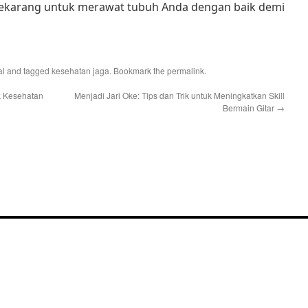
h sekarang untuk merawat tubuh Anda dengan baik demi
al
and tagged
kesehatan jaga
. Bookmark the
permalink
.
k Kesehatan
Menjadi Jari Oke: Tips dan Trik untuk Meningkatkan Skill
Bermain Gitar
→