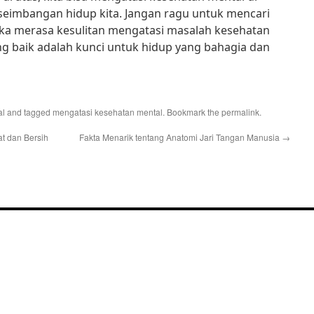
seimbangan hidup kita. Jangan ragu untuk mencari
jika merasa kesulitan mengatasi masalah kesehatan
g baik adalah kunci untuk hidup yang bahagia dan
al
and tagged
mengatasi kesehatan mental
. Bookmark the
permalink
.
t dan Bersih
Fakta Menarik tentang Anatomi Jari Tangan Manusia
→