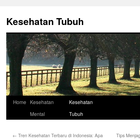
Skip
to
Kesehatan Tubuh
content
Home
Kesehatan
Kesehatan
Mental
Tubuh
←
Tren Kesehatan Terbaru di Indonesia: Apa
Tips Menja