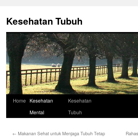
Skip
to
Kesehatan Tubuh
content
Home
Kesehatan
Kesehatan
Mental
Tubuh
←
Makanan Sehat untuk Menjaga Tubuh Tetap
Rahas