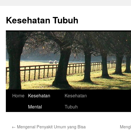
Skip
to
Kesehatan Tubuh
content
Home
Kesehatan
Kesehatan
Mental
Tubuh
←
Mengenal Penyakit Umum yang Bisa
Mengh