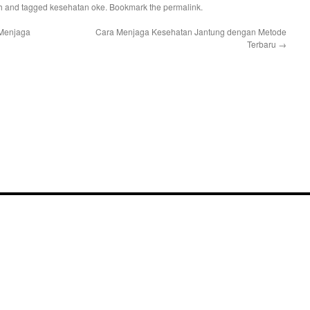
h
and tagged
kesehatan oke
. Bookmark the
permalink
.
 Menjaga
Cara Menjaga Kesehatan Jantung dengan Metode
Terbaru
→