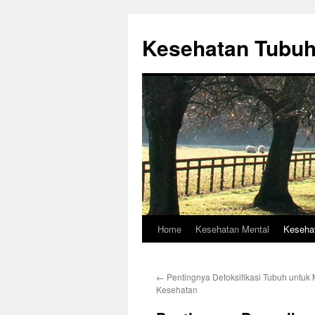
Skip
to
Kesehatan Tubu
content
Home
Kesehatan Mental
Keseha
←
Pentingnya Detoksifikasi Tubuh untuk
Kesehatan