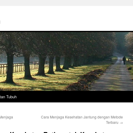
h
tan Tubuh
 Menjaga
Cara Menjaga Kesehatan Jantung dengan Metode
Terbaru
→