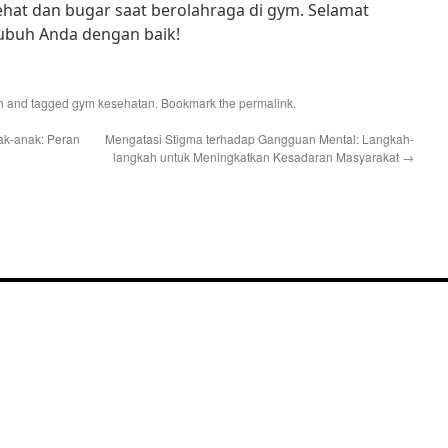
hat dan bugar saat berolahraga di gym. Selamat
tubuh Anda dengan baik!
h
and tagged
gym kesehatan
. Bookmark the
permalink
.
k-anak: Peran
Mengatasi Stigma terhadap Gangguan Mental: Langkah-
langkah untuk Meningkatkan Kesadaran Masyarakat
→