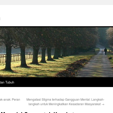
h
tan Tubuh
k-anak: Peran
Mengatasi Stigma terhadap Gangguan Mental: Langkah-
langkah untuk Meningkatkan Kesadaran Masyarakat
→