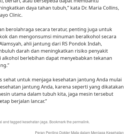
aki, berlari, atau bersepeda dapat membantu
gkatkan daya tahan tubuh,” kata Dr. Maria Collins,
yo Clinic.
n berolahraga secara teratur, penting juga untuk
kok dan mengonsumsi minuman beralkohol secara
 Alamsyah, ahli jantung dari RS Pondok Indah,
buluh darah dan meningkatkan risiko penyakit
 alkohol berlebihan dapat menyebabkan tekanan
ung.”
ps sehat untuk menjaga kesehatan jantung Anda mulai
esehatan jantung Anda, karena seperti yang dikatakan
mesin utama dalam tubuh kita, jaga mesin tersebut
tap berjalan lancar.”
al
and tagged
kesehatan jaga
. Bookmark the
permalink
.
Peran Penting Dokter Mata dalam Menjaga Kesehatan