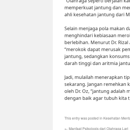
“Olahraga seperti berjalan k
memperkuat jantung dan menin
ahli kesehatan jantung dari Ma
Selain menjaga pola makan da
menghindari kebiasaan mero
berlebihan. Menurut Dr. Rizal
“merokok dapat merusak pem
jantung, sedangkan konsumsi
darah tinggi dan aritmia jant
Jadi, mulailah menerapkan ti
sekarang. Jangan remehkan k
oleh Dr. Oz, “jantung adalah 
dengan baik agar tubuh kita te
This entry was posted in
Kesehatan Ment
←
Manfaat Psikologis dari Olahraga Lari