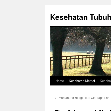
Skip
to
Kesehatan Tubu
content
Home
Kesehatan Mental
Keseha
←
Manfaat Psikologis dari Olahraga Lari