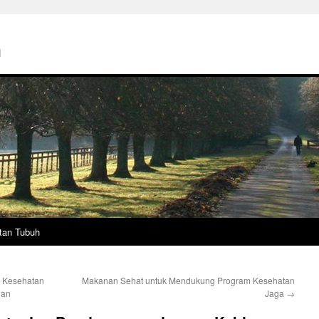
h
tan Tubuh
 Kesehatan
Makanan Sehat untuk Mendukung Program Kesehatan
han
Jaga
→