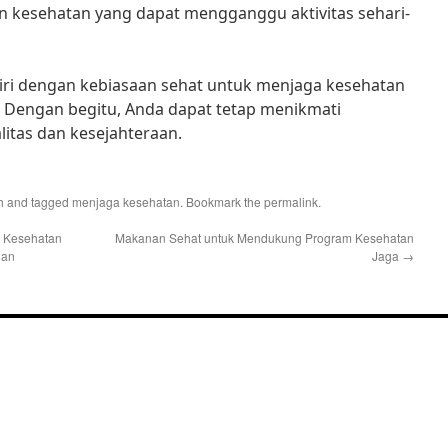
kesehatan yang dapat mengganggu aktivitas sehari-
diri dengan kebiasaan sehat untuk menjaga kesehatan
Dengan begitu, Anda dapat tetap menikmati
itas dan kesejahteraan.
h
and tagged
menjaga kesehatan
. Bookmark the
permalink
.
 Kesehatan
Makanan Sehat untuk Mendukung Program Kesehatan
han
Jaga
→