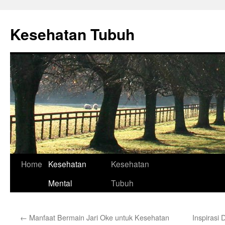
Skip
to
Kesehatan Tubuh
content
Home
Kesehatan
Kesehatan
Mental
Tubuh
←
Manfaat Bermain Jari Oke untuk Kesehatan
Inspirasi